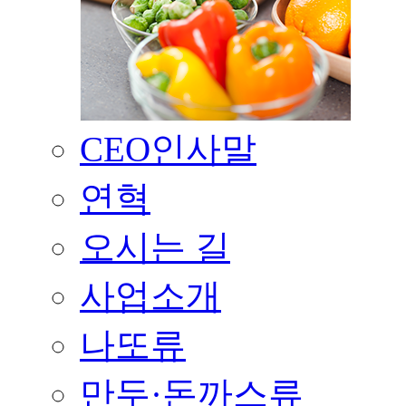
CEO인사말
연혁
오시는 길
사업소개
나또류
만두·돈까스류