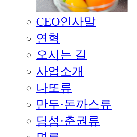
CEO인사말
연혁
오시는 길
사업소개
나또류
만두·돈까스류
딤섬·춘권류