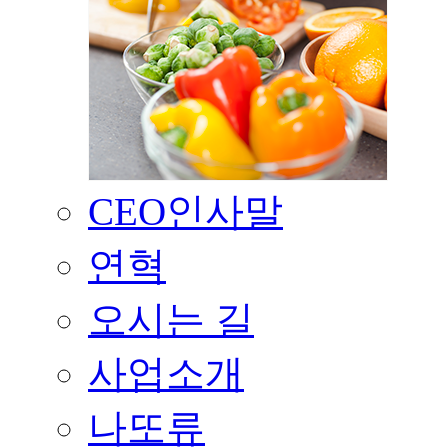
CEO인사말
연혁
오시는 길
사업소개
나또류