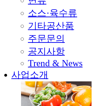
면류
소스·육수류
기타공산품
주문문의
공지사항
Trend & News
사업소개