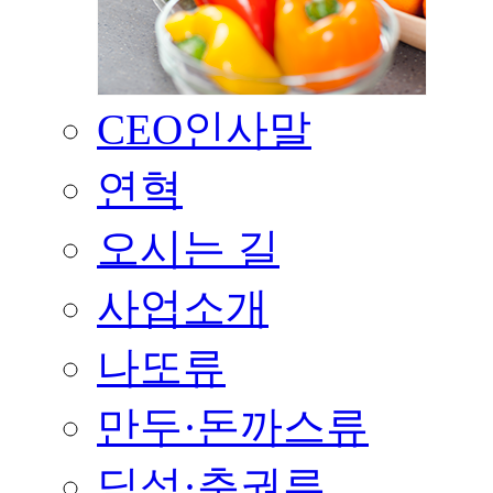
CEO인사말
연혁
오시는 길
사업소개
나또류
만두·돈까스류
딤섬·춘권류